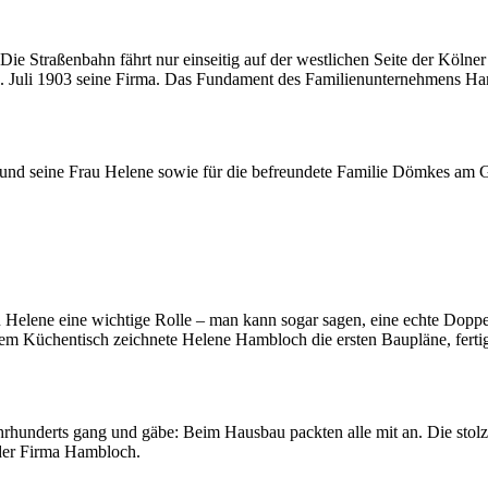
e Straßenbahn fährt nur einseitig auf der westlichen Seite der Kölner 
1. Juli 1903 seine Firma. Das Fundament des Familienunternehmens Ha
und seine Frau Helene sowie für die befreundete Familie Dömkes am G
 Helene eine wichtige Rolle – man kann sogar sagen, eine echte Doppel
 dem Küchentisch zeichnete Helene Hambloch die ersten Baupläne, fert
Jahrhunderts gang und gäbe: Beim Hausbau packten alle mit an. Die sto
der Firma Hambloch.