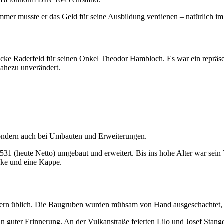
er musste er das Geld für seine Ausbildung verdienen – natürlich im 
cke Raderfeld für seinen Onkel Theodor Hambloch. Es war ein repräs
nahezu unverändert.
ondern auch bei Umbauten und Erweiterungen.
531 (heute Netto) umgebaut und erweitert. Bis ins hohe Alter war sein
acke und eine Kappe.
ern üblich. Die Baugruben wurden mühsam von Hand ausgeschachtet, bis
n guter Erinnerung. An der Vulkanstraße feierten Lilo und Josef Stan