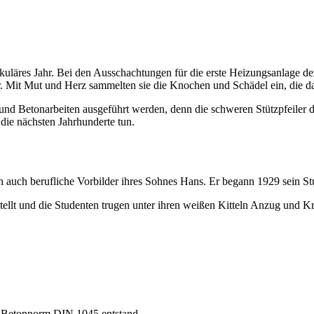
uläres Jahr. Bei den Ausschachtungen für die erste Heizungsanlage der
. Mit Mut und Herz sammelten sie die Knochen und Schädel ein, die da
und Betonarbeiten ausgeführt werden, denn die schweren Stützpfeiler d
 die nächsten Jahrhunderte tun.
 auch berufliche Vorbilder ihres Sohnes Hans. Er begann 1929 sein S
llt und die Studenten trugen unter ihren weißen Kitteln Anzug und Kra
e Betonnorm DIN 1045 entstand.