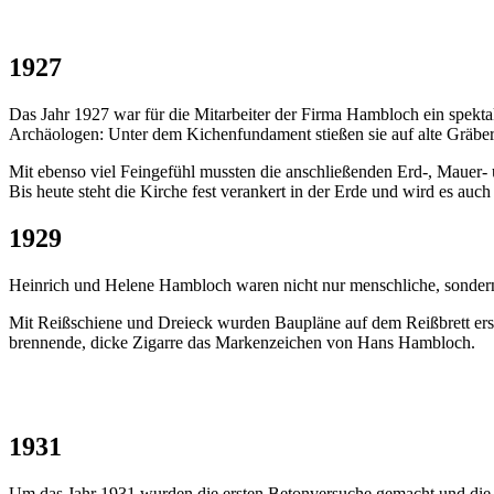
1927
Das Jahr 1927 war für die Mitarbeiter der Firma Hambloch ein spektak
Archäologen: Unter dem Kichenfundament stießen sie auf alte Gräber
Mit ebenso viel Feingefühl mussten die anschließenden Erd-, Mauer- 
Bis heute steht die Kirche fest verankert in der Erde und wird es auch
1929
Heinrich und Helene Hambloch waren nicht nur menschliche, sondern
Mit Reißschiene und Dreieck wurden Baupläne auf dem Reißbrett erste
brennende, dicke Zigarre das Markenzeichen von Hans Hambloch.
1931
Um das Jahr 1931 wurden die ersten Betonversuche gemacht und di