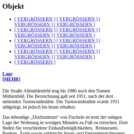
Objekt
[ VERGRÖSSERN ]
[ VERGRÖSSERN ]
[
VERGRÖSSERN ]
[ VERGRÖSSERN ]
[ VERGRÖSSERN ]
[ VERGRÖSSERN ]
[
VERGRÖSSERN ]
[ VERGRÖSSERN ]
[ VERGRÖSSERN ]
[ VERGRÖSSERN ]
[
VERGRÖSSERN ]
[ VERGRÖSSERN ]
[ VERGRÖSSERN ]
[ VERGRÖSSERN ]
[
VERGRÖSSERN ]
[ VERGRÖSSERN ]
[ VERGRÖSSERN ]
Lage
[MEHR]
Die Straße Altmühlenfeld trug bis 1980 noch den Namen
Mühlenfeld. Die Bezeichnung galt seit 1951, nach der dort
stehenden Turmwindmühle. Die Turmwindmühle wurde 1911
stillgelegt, ist jedoch bis heute erhalten.
Das lebendige „Dorfzentrum“ von Fischeln ist trotz der ruhigen
Lage der Wohnung in wenigen Minuten zu Fuß zu erreichen. Dort
finden Sie verschiedene Einkaufsmöglichkeiten, Restaurants,
Banken, Ärzte sowie zahlreiche Sport- und Freizeiteinrichtungen.