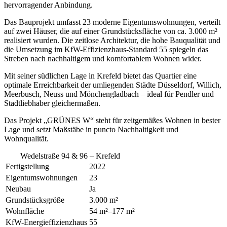
hervorragender Anbindung.
Das Bauprojekt umfasst 23 moderne Eigentumswohnungen, verteilt
auf zwei Häuser, die auf einer Grundstücksfläche von ca. 3.000 m²
realisiert wurden. Die zeitlose Architektur, die hohe Bauqualität und
die Umsetzung im KfW-Effizienzhaus-Standard 55 spiegeln das
Streben nach nachhaltigem und komfortablem Wohnen wider.
Mit seiner südlichen Lage in Krefeld bietet das Quartier eine
optimale Erreichbarkeit der umliegenden Städte Düsseldorf, Willich,
Meerbusch, Neuss und Mönchengladbach – ideal für Pendler und
Stadtliebhaber gleichermaßen.
Das Projekt „GRÜNES W“ steht für zeitgemäßes Wohnen in bester
Lage und setzt Maßstäbe in puncto Nachhaltigkeit und
Wohnqualität.
Wedelstraße 94 & 96 – Krefeld
Fertigstellung
2022
Eigentumswohnungen
23
Neubau
Ja
Grundstücksgröße
3.000 m²
Wohnfläche
54 m²–177 m²
KfW-Energieffizienzhaus
55